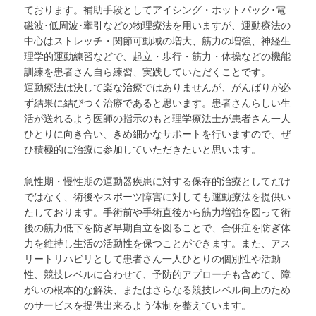
ております。補助手段としてアイシング・ホットパック･電
磁波･低周波･牽引などの物理療法を用いますが、運動療法の
中心はストレッチ・関節可動域の増大、筋力の増強、神経生
理学的運動練習などで、起立・歩行・筋力・体操などの機能
訓練を患者さん自ら練習、実践していただくことです。
運動療法は決して楽な治療ではありませんが、がんばりが必
ず結果に結びつく治療であると思います。患者さんらしい生
活が送れるよう医師の指示のもと理学療法士が患者さん一人
ひとりに向き合い、きめ細かなサポートを行いますので、ぜ
ひ積極的に治療に参加していただきたいと思います。
急性期・慢性期の運動器疾患に対する保存的治療としてだけ
ではなく、術後やスポーツ障害に対しても運動療法を提供い
たしております。手術前や手術直後から筋力増強を図って術
後の筋力低下を防ぎ早期自立を図ることで、合併症を防ぎ体
力を維持し生活の活動性を保つことができます。また、アス
リートリハビリとして患者さん一人ひとりの個別性や活動
性、競技レベルに合わせて、予防的アプローチも含めて、障
がいの根本的な解決、またはさらなる競技レベル向上のため
のサービスを提供出来るよう体制を整えています。