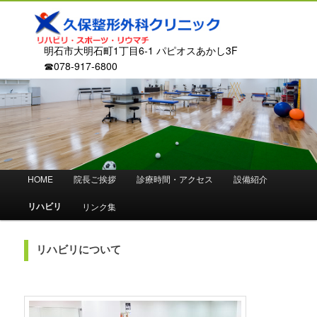
明石市大明石町1丁目6-1 パピオスあかし3F
☎078-917-6800
メ
HOME
院長ご挨拶
診療時間・アクセス
設備紹介
メ
イ
ン
リハビリ
リンク集
イ
メ
ニ
ン
ュ
リハビリについて
ー
コ
ン