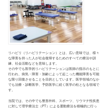
テ
ン
ツ
へ
移
リハビリ（リハビリテーション）とは、広い意味では、様々
動
な障害を持った人が社会復帰するためのすべての療法や訓
練、社会活動などを意味します。
その中でも医学的リハビリテーションは医師の指示のもとに
行われ、病気・障害・加齢によって起こった機能障害を可能
な限り回復させることを目的としています。医学領域のなか
でも治療・診断医学、予防医学に続く医学の柱となる領域で
す。
当院では、その中でも整形外科、スポーツ、リウマチ性疾患
に対して理学療法士（PT）による運動療法を積極的に行っ