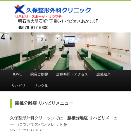
明石市大明石町1丁目6-1 パピオスあかし3F
☎078-917-6800
メ
HOME
院長ご挨拶
診療時間・アクセス
設備紹介
メ
イ
ン
リハビリ
リンク集
イ
メ
ニ
ン
ュ
腰椎分離症 リハビリメニュー
ー
コ
久保整形外科クリニックでは、
腰椎分離症 リハビリメニュ
ー
についてのパンフレットを
ン
提供しております