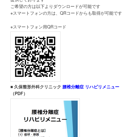
ご希望の方は以下よりダウンロードが可能です
テ
※スマートフォンの方は、QRコードからも取得が可能です
ン
※スマートフォン用QRコード
ツ
へ
移
動
■ 久保整形外科クリニック
腰椎分離症 リハビリメニュー
（PDF）